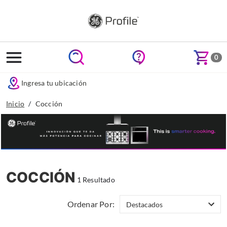
text.skipToContent
text.skipToNavigation
0
Ingresa tu ubicación
Inicio
Cocción
COCCIÓN
1 Resultado
Ordenar Por: