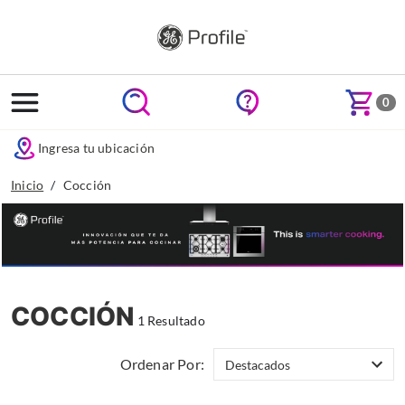
text.skipToContent
text.skipToNavigation
0
Ingresa tu ubicación
Inicio
Cocción
COCCIÓN
1 Resultado
Ordenar Por: