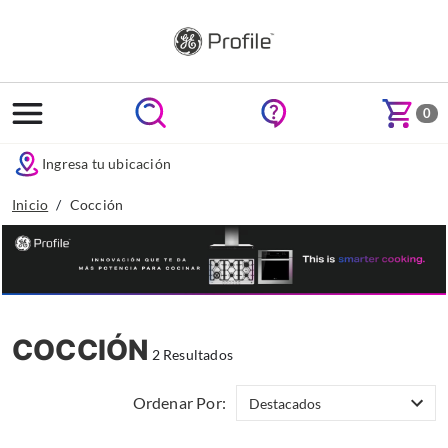
text.skipToContent
text.skipToNavigation
0
Ingresa tu ubicación
Inicio
Cocción
COCCIÓN
2 Resultados
Ordenar Por: