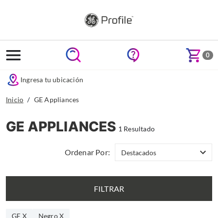
text.skipToContent
text.skipToNavigation
0
Ingresa tu ubicación
Inicio
GE Appliances
GE APPLIANCES
1 Resultado
Ordenar Por:
FILTRAR
GE X
Negro X