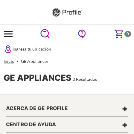
text.skipToContent
text.skipToNavigation
0
Ingresa tu ubicación
Inicio
GE Appliances
GE APPLIANCES
0 Resultados
+
ACERCA DE GE PROFILE
+
CENTRO DE AYUDA