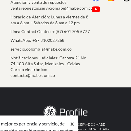
Atención y venta de repuestos:
ventarepuestos.serviciomabe@mabe.com.co
Horario de Atención: Lunes a viernes de 8
am a 6 pm – Sábados de 8 am a 12 pm
Línea Contact Center: + (57) 601 705 5777
WhatsApp: +57 3102027268
servicio.colombia@mabe.com.co
Notificaciones Judiciales: Carrera 21 No.
74-100 Alta Suiza, Manizales - Caldas
Correo electrónico:
contacto@mabe.com.co
x
mejor experiencia y servicio, de
©2024 TODOS LOS DERECHOS RESERVADOS MABE
COLOMBIA S.A.S. Nit: 890801748-7 Carrera 21#74-100 Alta
avegación, consideramos que aceptas