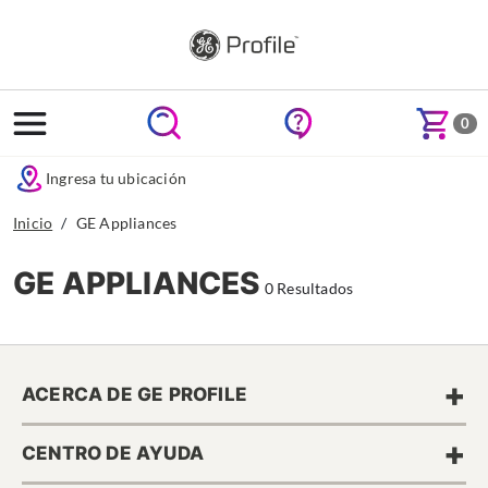
text.skipToContent
text.skipToNavigation
0
Ingresa tu ubicación
Inicio
GE Appliances
GE APPLIANCES
0 Resultados
+
ACERCA DE GE PROFILE
+
CENTRO DE AYUDA