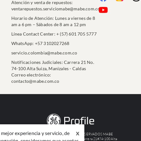
Atención y venta de repuestos:
ventarepuestos.serviciomabe@mabe.com.co
Horario de Atención: Lunes a viernes de 8
am a 6 pm – Sábados de 8 am a 12 pm
Línea Contact Center: + (57) 601 705 5777
WhatsApp: +57 3102027268
servicio.colombia@mabe.com.co
Notificaciones Judiciales: Carrera 21 No.
74-100 Alta Suiza, Manizales - Caldas
Correo electrónico:
contacto@mabe.com.co
x
mejor experiencia y servicio, de
©2024 TODOS LOS DERECHOS RESERVADOS MABE
COLOMBIA S.A.S. Nit: 890801748-7 Carrera 21#74-100 Alta
avegación, consideramos que aceptas