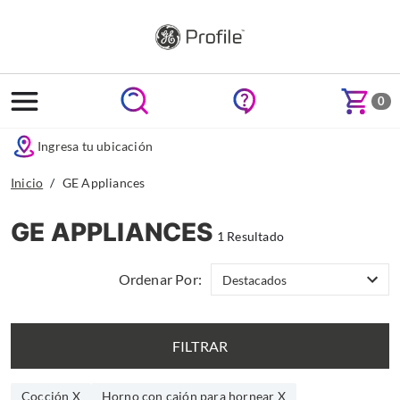
text.skipToContent
text.skipToNavigation
0
Ingresa tu ubicación
Inicio
GE Appliances
GE APPLIANCES
1 Resultado
Ordenar Por:
FILTRAR
Cocción X
Horno con cajón para hornear X