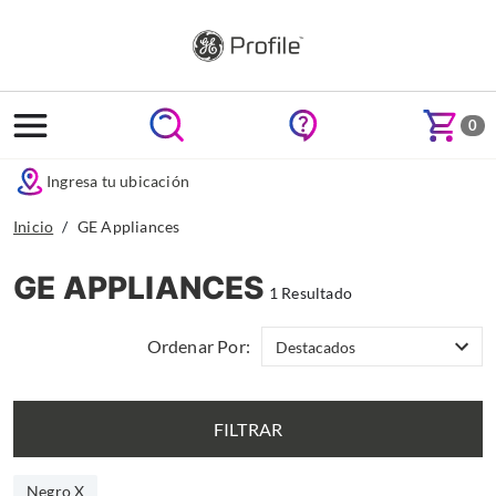
text.skipToContent
text.skipToNavigation
0
Ingresa tu ubicación
Inicio
GE Appliances
GE APPLIANCES
1 Resultado
Ordenar Por:
FILTRAR
Negro X