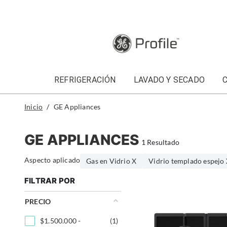
text.skipToContent
text.skipToNavigation
REFRIGERACIÓN
LAVADO Y SECADO
Inicio
GE Appliances
GE APPLIANCES
1 Resultado
Aspecto aplicado
Gas en Vidrio X
Vidrio templado espejo
FILTRAR POR
PRECIO
$1.500.000 -
(1)