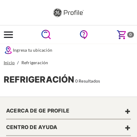
text.skipToContent
text.skipToNavigation
0
Ingresa tu ubicación
Inicio
Refrigeración
REFRIGERACIÓN
0 Resultados
+
ACERCA DE GE PROFILE
+
CENTRO DE AYUDA