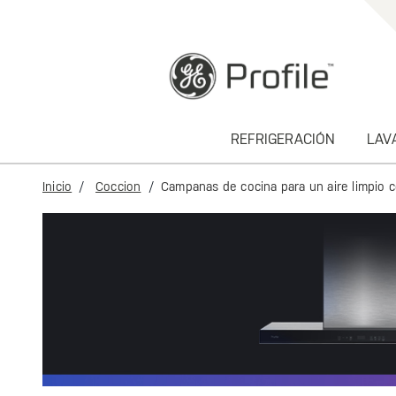
text.skipToContent
text.skipToNavigation
REFRIGERACIÓN
LAV
Inicio
Coccion
Campanas de cocina para un aire limpio co