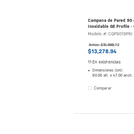
Campana de Pared 90 
Inoxidable GE Profile 
Modelo #: CGP9019P6I
Antes: $15,998.72
$13,278.94
11
En existencias
Dimensiones (cm):
60.00 alt. x
47.00 anch.
Comparar