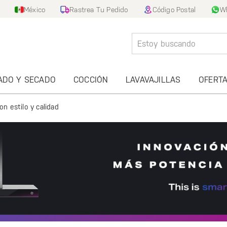
México
Rastrea Tu Pedido
Código Postal
W
ADO Y SECADO
COCCIÓN
LAVAVAJILLAS
OFERT
n estilo y calidad