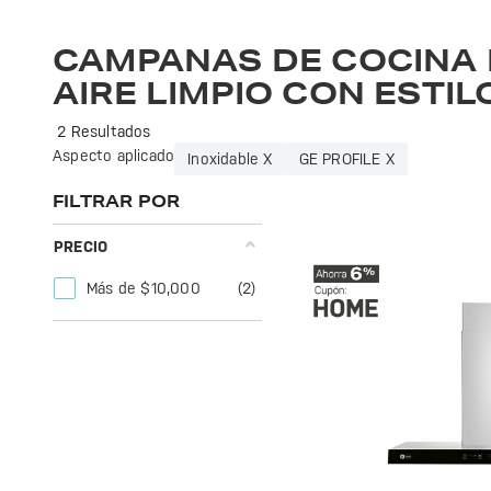
Transforma tu cocina con las campanas de cocción GE Profile. Diseño elegante y tecnología avanzada para una experiencia culinaria excepcional.
CAMPANAS DE COCINA 
AIRE LIMPIO CON ESTIL
2 Resultados
Aspecto aplicado
Inoxidable X
GE PROFILE X
FILTRAR POR
PRECIO
Más de $10,000
(2)