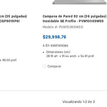
cm (35 pulgadas)
Campana de Pared 92 cm (36 pulgadas)
- CGP9019P6I
Inoxidable GE Profile - PVW1036SWSS
Modelo #: PVW1036SWSS
$29,998.76
4
En existencias
Dimensiones (cm):
28.19 alt. x
91.44 anch. x
54.61 prof.
 x
90.00 prof.
Comparar
Visualizando 1-2 de 2