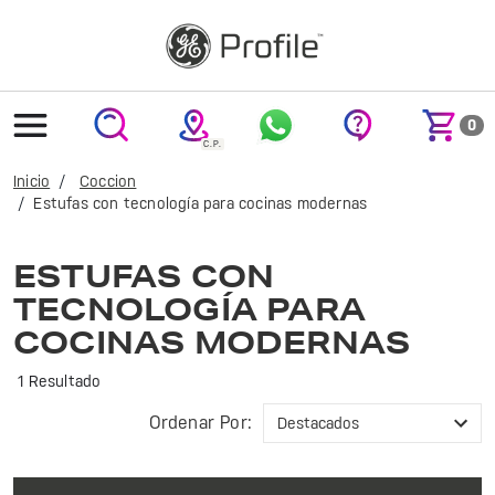
text.skipToContent
text.skipToNavigation
0
Inicio
Coccion
Estufas con tecnología para cocinas modernas
Optimiza tu cocina con las estufas GE Profile. Eficiencia y diseño moderno para una cocción perfecta en cada platillo. ¡Transforma tu experiencia culinaria!
ESTUFAS CON
TECNOLOGÍA PARA
COCINAS MODERNAS
1 Resultado
Ordenar Por: