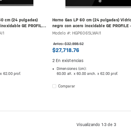
60 cm (24 pulgadas)
Horno Gas LP 60 cm (24 pulgadas) Vidri
 inoxidable GE PROFILE
negro con acero inoxidable GE PROFILE 
HGP6065LWAI1
I1
Modelo #: HGP6065LWAI1
Antes: $32,998.52
$27,718.76
2
En existencias
Dimensiones (cm):
 x
62.00 prof.
60.00 alt. x
60.00 anch. x
62.00 prof.
Comparar
Visualizando 1-3 de 3