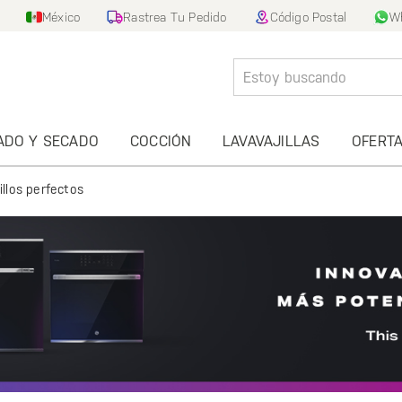
México
Rastrea Tu Pedido
Código Postal
W
ADO Y SECADO
COCCIÓN
LAVAVAJILLAS
OFERT
illos perfectos