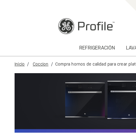
text.skipToContent
text.skipToNavigation
REFRIGERACIÓN
LAV
Inicio
Coccion
Compra hornos de calidad para crear plat