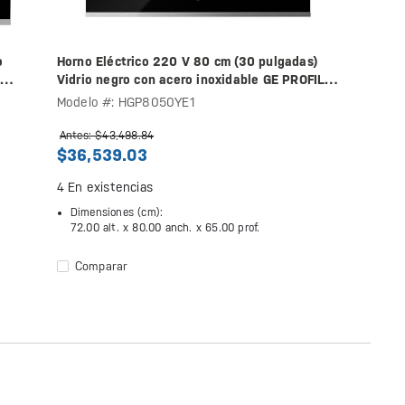
o
Horno Eléctrico 220 V 80 cm (30 pulgadas)
-
Vidrio negro con acero inoxidable GE PROFILE
- HGP8050YE1
Modelo #: HGP8050YE1
Antes: $43,498.84
$36,539.03
4
En existencias
Dimensiones (cm):
72.00 alt. x
80.00 anch. x
65.00 prof.
Comparar