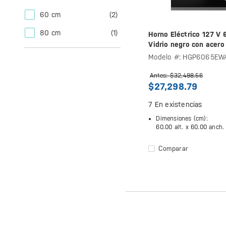
60 cm
(2)
80 cm
(1)
Horno Eléctrico 127 V 
Vidrio negro con acero
- HGP6065EWAI1
Modelo #: HGP6065EWA
Antes: $32,498.56
$27,298.79
7
En existencias
Dimensiones (cm):
60.00 alt. x
60.00 anch.
Comparar