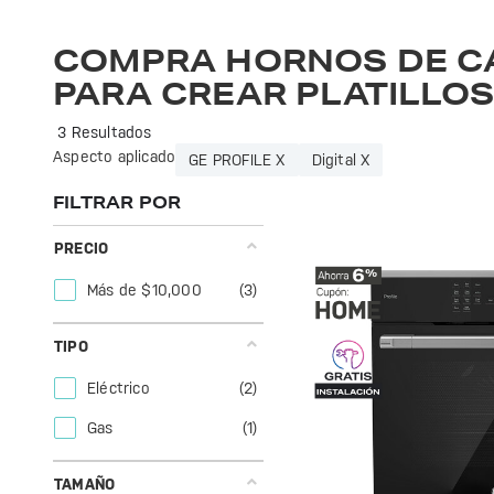
Compra hornos de calidad para crear platillos perfectos
COMPRA HORNOS DE C
PARA CREAR PLATILLO
3 Resultados
Aspecto aplicado
GE PROFILE X
Digital X
FILTRAR POR
PRECIO
Más de $10,000
(3)
TIPO
Eléctrico
(2)
Gas
(1)
TAMAÑO