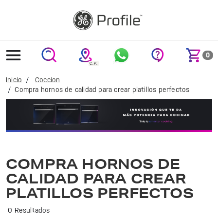
text.skipToContent
text.skipToNavigation
0
Inicio
Coccion
Compra hornos de calidad para crear platillos perfectos
Compra hornos de calidad para crear platillos perfectos
COMPRA HORNOS DE
CALIDAD PARA CREAR
PLATILLOS PERFECTOS
0 Resultados