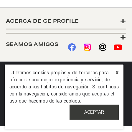
+
ACERCA DE GE PROFILE
+
SEAMOS AMIGOS
x
Utilizamos cookies propias y de terceros para
ofrecerte una mejor experiencia y servicio, de
acuerdo a tus hábitos de navegación. Si continuas
con la navegación, consideramos que aceptas el
©2020 TODOS LOS DERECHOS RESERVADOS MABE
uso que hacemos de las cookies.
MÉXICO AV. PASEO DE LAS PALMAS 215 PISO 7, COL. LOMAS
DE CHAPULTEPEC, MIGUEL HIDALCO, CIUDAD DE MÉXICO, CP
ACEPTAR
11000