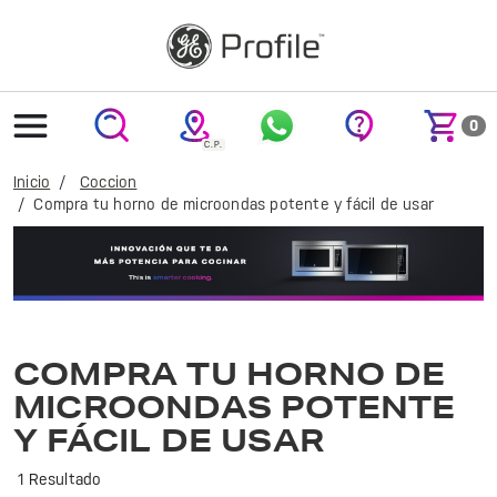
text.skipToContent
text.skipToNavigation
0
Inicio
Coccion
Compra tu horno de microondas potente y fácil de usar
Cocina de manera rápida y eficiente con el microondas GE Profile. Ideal para preparar tus platillos favoritos con tecnología avanzada y diseño elegante.
COMPRA TU HORNO DE
MICROONDAS POTENTE
Y FÁCIL DE USAR
1 Resultado