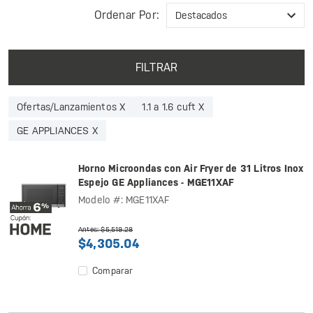
Ordenar Por:
FILTRAR
Ofertas/Lanzamientos X
1.1 a 1.6 cuft X
GE APPLIANCES X
Horno Microondas con Air Fryer de 31 Litros Inox
Espejo GE Appliances - MGE11XAF
Modelo #: MGE11XAF
Antes: $5,519.28
$4,305.04
Comparar