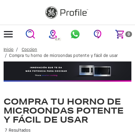
text.skipToContent
text.skipToNavigation
0
Inicio
Coccion
Compra tu horno de microondas potente y fácil de usar
Cocina de manera rápida y eficiente con el microondas GE Profile. Ideal para preparar tus platillos favoritos con tecnología avanzada y diseño elegante.
COMPRA TU HORNO DE
MICROONDAS POTENTE
Y FÁCIL DE USAR
7 Resultados