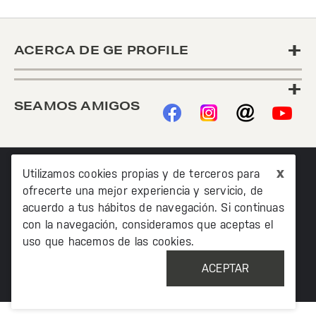
+
ACERCA DE GE PROFILE
+
SEAMOS AMIGOS
x
Utilizamos cookies propias y de terceros para
ofrecerte una mejor experiencia y servicio, de
acuerdo a tus hábitos de navegación. Si continuas
con la navegación, consideramos que aceptas el
©2020 TODOS LOS DERECHOS RESERVADOS MABE
uso que hacemos de las cookies.
MÉXICO AV. PASEO DE LAS PALMAS 215 PISO 7, COL. LOMAS
DE CHAPULTEPEC, MIGUEL HIDALCO, CIUDAD DE MÉXICO, CP
ACEPTAR
11000