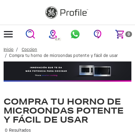
text.skipToContent
text.skipToNavigation
0
Inicio
Coccion
Compra tu horno de microondas potente y fácil de usar
Cocina de manera rápida y eficiente con el microondas GE Profile. Ideal para preparar tus platillos favoritos con tecnología avanzada y diseño elegante.
COMPRA TU HORNO DE
MICROONDAS POTENTE
Y FÁCIL DE USAR
0 Resultados