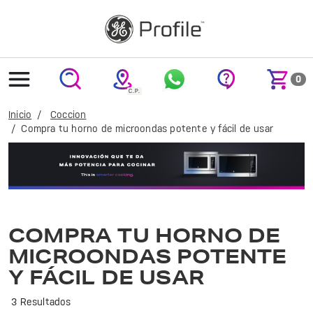
text.skipToContent
text.skipToNavigation
0
Inicio
Coccion
Compra tu horno de microondas potente y fácil de usar
Cocina de manera rápida y eficiente con el microondas GE Profile. Ideal para preparar tus platillos favoritos con tecnología avanzada y diseño elegante.
COMPRA TU HORNO DE
MICROONDAS POTENTE
Y FÁCIL DE USAR
3 Resultados