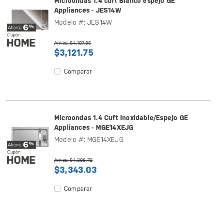
Microondas 1.4 cuft Blanco espejo GE
Appliances - JES14W
Modelo #: JES14W
Antes: $4,107.56
$3,121.75
Comparar
Microondas 1.4 Cuft Inoxidable/Espejo GE
Appliances - MGE14XEJG
Modelo #: MGE14XEJG
Antes: $4,398.72
$3,343.03
Comparar