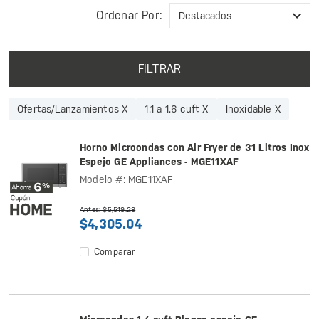
Ordenar Por:
FILTRAR
Ofertas/Lanzamientos X
1.1 a 1.6 cuft X
Inoxidable X
Horno Microondas con Air Fryer de 31 Litros Inox
Espejo GE Appliances - MGE11XAF
Modelo #: MGE11XAF
Antes: $5,519.28
$4,305.04
Comparar