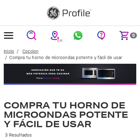
text.skipToContent
text.skipToNavigation
0
Inicio
Coccion
Compra tu horno de microondas potente y fácil de usar
Cocina de manera rápida y eficiente con el microondas GE Profile. Ideal para preparar tus platillos favoritos con tecnología avanzada y diseño elegante.
COMPRA TU HORNO DE
MICROONDAS POTENTE
Y FÁCIL DE USAR
3 Resultados