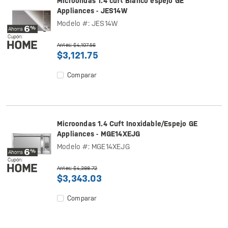
Microondas 1.4 cuft Blanco espejo GE
Appliances - JES14W
Modelo #: JES14W
Antes: $4,107.56
$3,121.75
Comparar
Microondas 1.4 Cuft Inoxidable/Espejo GE
Appliances - MGE14XEJG
Modelo #: MGE14XEJG
Antes: $4,398.72
$3,343.03
Comparar