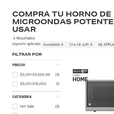
Cocina de manera rápida y eficiente con el microondas GE Profile. Ideal para preparar tus platillos favoritos con tecnología avanzada y diseño elegante.
COMPRA TU HORNO DE
MICROONDAS POTENTE 
USAR
4 Resultados
Aspecto aplicado
Inoxidable X
1.1 a 1.6 cuft X
GE APPLI
FILTRAR POR
PRECIO
$2,001-$5,000.99
(3)
$5,001-$10,000
(1)
CATEGORIA
Hot Sale
(3)