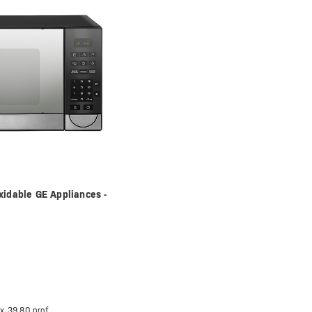
xidable GE Appliances -
 x
39.80 prof.