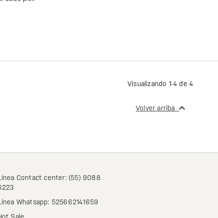
Visualizando 1-4 de 4
Volver arriba
Línea Contact center: (55) 9088
6223
Línea Whatsapp: 525662141659
Hot Sale