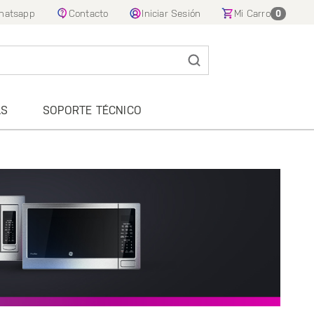
hatsapp
Contacto
Iniciar Sesión
Mi Carro
0
AS
SOPORTE TÉCNICO