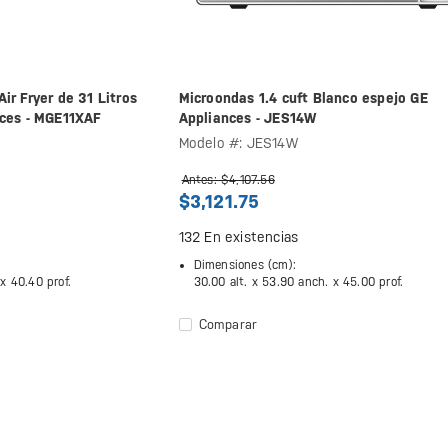
ir Fryer de 31 Litros
Microondas 1.4 cuft Blanco espejo GE
nces - MGE11XAF
Appliances - JES14W
Modelo #: JES14W
Antes: $4,107.56
$3,121.75
132
En existencias
Dimensiones (cm):
 x
40.40 prof.
30.00 alt. x
53.90 anch. x
45.00 prof.
Comparar