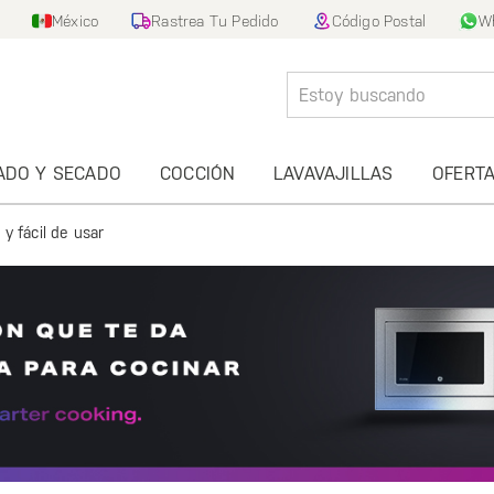
México
Rastrea Tu Pedido
Código Postal
W
ADO Y SECADO
COCCIÓN
LAVAVAJILLAS
OFERT
 fácil de usar