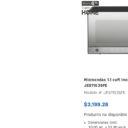
Microondas 1.1 cuft Ino
JES1153SFE
Modelo #: JES1153SFE
$3,199.28
Producto no disponible
Dimensiones (cm):
30.00 alt. x
53.90 anch.