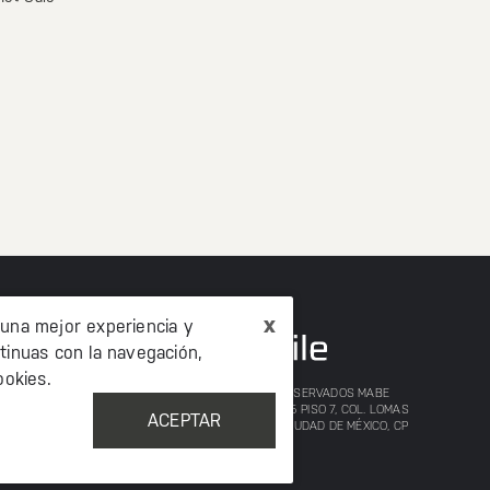
x
 una mejor experiencia y
tinuas con la navegación,
okies.
©2020 TODOS LOS DERECHOS RESERVADOS MABE
MÉXICO AV. PASEO DE LAS PALMAS 215 PISO 7, COL. LOMAS
ACEPTAR
DE CHAPULTEPEC, MIGUEL HIDALCO, CIUDAD DE MÉXICO, CP
11000