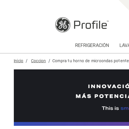
text.skipToContent
text.skipToNavigation
REFRIGERACIÓN
LAV
Inicio
Coccion
Compra tu horno de microondas potente y