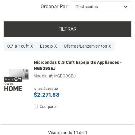
Ordenar Por:
FILTRAR
0.7 a 1 cuft X
Espejo X
Ofertas/Lanzamientos X
Microondas 0.9 Cuft Espejo GE Appliances -
MGE09SEJ
Modelo #: MGE09SEJ
Antes: $2,989.32
$2,271.88
Comparar
Visualizando 1-1 de 1