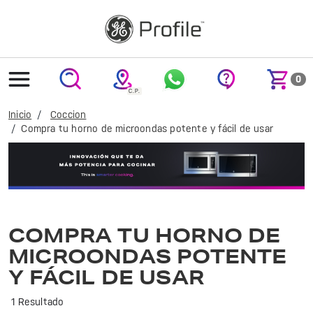
text.skipToContent
text.skipToNavigation
0
Inicio
Coccion
Compra tu horno de microondas potente y fácil de usar
Cocina de manera rápida y eficiente con el microondas GE Profile. Ideal para preparar tus platillos favoritos con tecnología avanzada y diseño elegante.
COMPRA TU HORNO DE
MICROONDAS POTENTE
Y FÁCIL DE USAR
1 Resultado