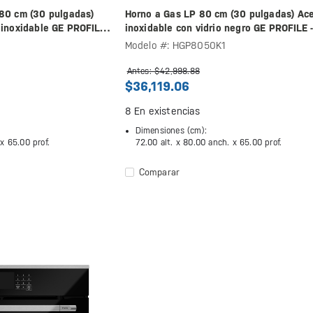
 80 cm (30 pulgadas)
Horno a Gas LP 80 cm (30 pulgadas) Ac
 inoxidable GE PROFILE
inoxidable con vidrio negro GE PROFILE 
HGP8050K1
Modelo #: HGP8050K1
Antes: $42,998.88
$36,119.06
8
En existencias
Dimensiones (cm):
 x
65.00 prof.
72.00 alt. x
80.00 anch. x
65.00 prof.
Comparar