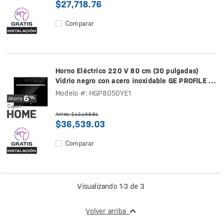
$27,718.76
Comparar
Horno Eléctrico 220 V 80 cm (30 pulgadas)
Vidrio negro con acero inoxidable GE PROFILE -
HGP8050YE1
Modelo #: HGP8050YE1
Antes: $43,498.84
$36,539.03
Comparar
Visualizando 1-3 de 3
Volver arriba