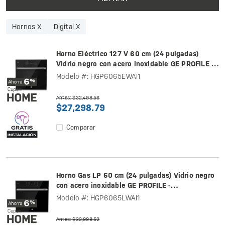
Hornos X
Digital X
Horno Eléctrico 127 V 60 cm (24 pulgadas)
Vidrio negro con acero inoxidable GE PROFILE -
HGP6065EWAI1
Modelo #: HGP6065EWAI1
Antes: $32,498.56
$27,298.79
Comparar
Horno Gas LP 60 cm (24 pulgadas) Vidrio negro
con acero inoxidable GE PROFILE -
HGP6065LWAI1
Modelo #: HGP6065LWAI1
Antes: $32,998.52