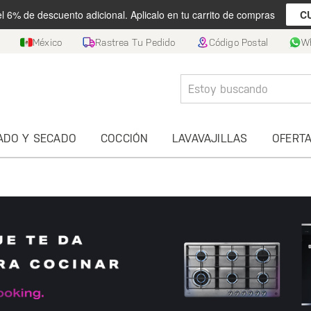
el 6% de descuento adicional. Aplicalo en tu carrito de compras
C
México
Rastrea Tu Pedido
Código Postal
W
ADO Y SECADO
COCCIÓN
LAVAVAJILLAS
OFERT