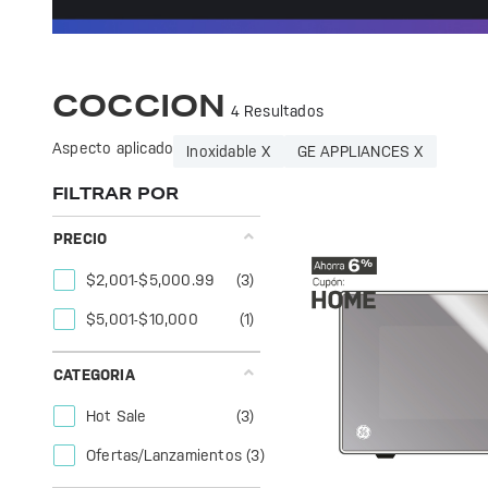
Optimiza tu cocina con la tecnología avanzada de GE Profile. Innovación y diseño para una experiencia culinaria excepcional. ¡Transforma tus platillos!
COCCION
4 Resultados
Aspecto aplicado
Inoxidable X
GE APPLIANCES X
FILTRAR POR
PRECIO
$2,001-$5,000.99
(3)
$5,001-$10,000
(1)
CATEGORIA
Hot Sale
(3)
Ofertas/Lanzamientos
(3)