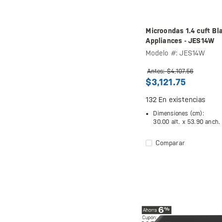
Microondas 1.4 cuft Bl
Appliances - JES14W
Modelo #: JES14W
Antes: $4,107.56
$3,121.75
132
En existencias
Dimensiones (cm):
30.00 alt. x
53.90 anch.
Comparar