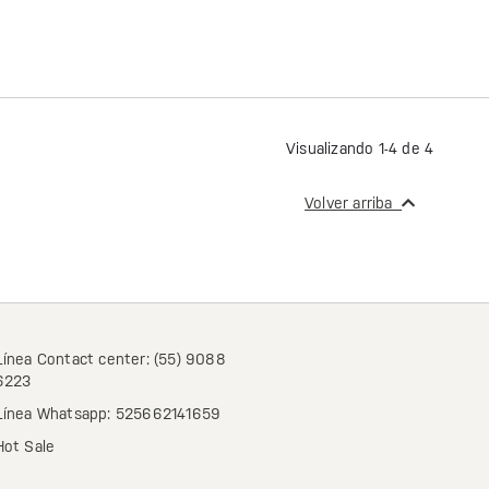
Visualizando 1-4 de 4
Volver arriba
Línea Contact center: (55) 9088
6223
Línea Whatsapp: 525662141659
Hot Sale