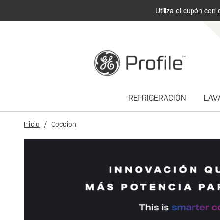
Utiliza el cupón con 
text.skipToContent
text.skipToNavigation
REFRIGERACIÓN
LAV
Inicio
Coccion