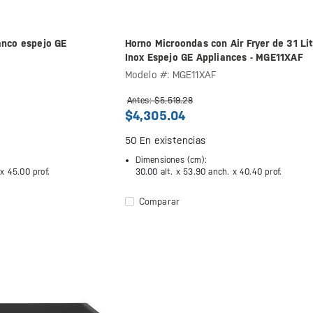
anco espejo GE
Horno Microondas con Air Fryer de 31 Li
Inox Espejo GE Appliances - MGE11XAF
Modelo #: MGE11XAF
Antes: $5,519.28
$4,305.04
50
En existencias
Dimensiones (cm):
 x
45.00 prof.
30.00 alt. x
53.90 anch. x
40.40 prof.
Comparar