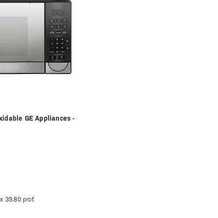
xidable GE Appliances -
 x
39.80 prof.