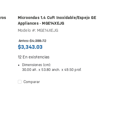
tros
Microondas 1.4 Cuft Inoxidable/Espejo GE
Appliances - MGE14XEJG
Modelo #: MGE14XEJG
Antes: $4,398.72
$3,343.03
12
En existencias
Dimensiones (cm):
30.00 alt. x
53.80 anch. x
49.50 prof.
Comparar