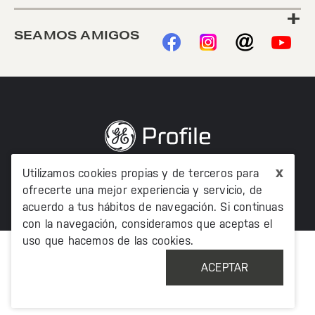
+
SEAMOS AMIGOS
©2020 TODOS LOS DERECHOS RESERVADOS MABE
x
Utilizamos cookies propias y de terceros para
MÉXICO AV. PASEO DE LAS PALMAS 215 PISO 7, COL. LOMAS
DE CHAPULTEPEC, MIGUEL HIDALCO, CIUDAD DE MÉXICO, CP
ofrecerte una mejor experiencia y servicio, de
11000
acuerdo a tus hábitos de navegación. Si continuas
con la navegación, consideramos que aceptas el
uso que hacemos de las cookies.
ACEPTAR