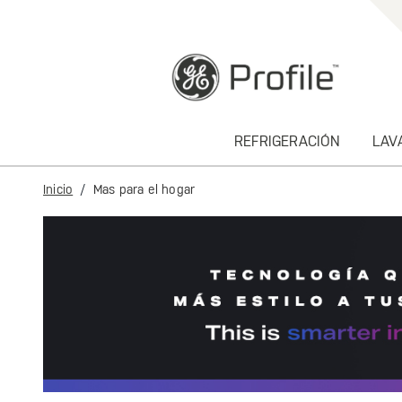
text.skipToContent
text.skipToNavigation
REFRIGERACIÓN
LAV
Inicio
Mas para el hogar