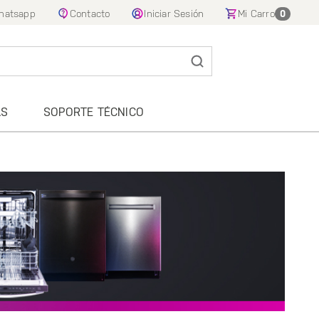
hatsapp
Contacto
Iniciar Sesión
Mi Carro
0
AS
SOPORTE TÉCNICO