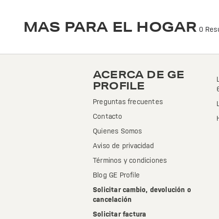
Transforma tu hogar con los innovadores productos de GE Profile. Calidad y diseño que se adaptan a tu estilo de vida. ¡Explora nuestras opciones!
MAS PARA EL HOGAR
0 Resu
ACERCA DE GE
PROFILE
Preguntas frecuentes
Contacto
Quienes Somos
Aviso de privacidad
Términos y condiciones
Blog GE Profile
Solicitar cambio, devolución o
cancelación
Solicitar factura