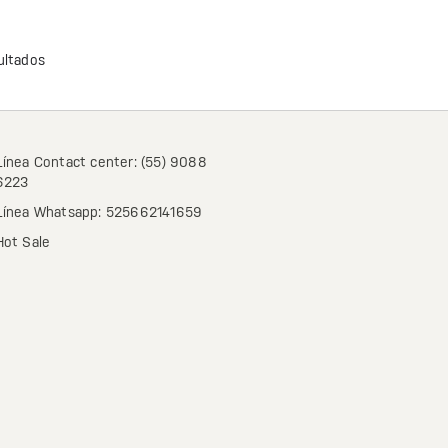
ltados
Línea Contact center: (55) 9088
6223
Línea Whatsapp: 525662141659
Hot Sale