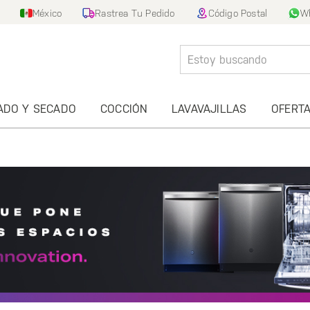
México
Rastrea Tu Pedido
Código Postal
W
ADO Y SECADO
COCCIÓN
LAVAVAJILLAS
OFERT