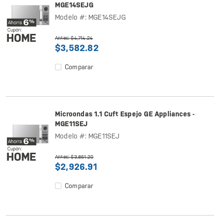
MGE14SEJG
Modelo #: MGE14SEJG
Antes: $4,714.24
$3,582.82
Comparar
Microondas 1.1 Cuft Espejo GE Appliances -
MGE11SEJ
Modelo #: MGE11SEJ
Antes: $3,851.20
$2,926.91
Comparar