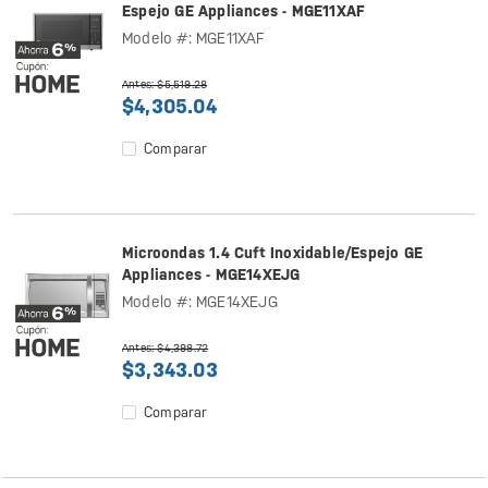
Espejo GE Appliances - MGE11XAF
Modelo #: MGE11XAF
Antes: $5,519.28
$4,305.04
Comparar
Microondas 1.4 Cuft Inoxidable/Espejo GE
Appliances - MGE14XEJG
Modelo #: MGE14XEJG
Antes: $4,398.72
$3,343.03
Comparar