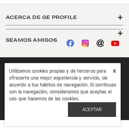
+
ACERCA DE GE PROFILE
+
SEAMOS AMIGOS
x
Utilizamos cookies propias y de terceros para
ofrecerte una mejor experiencia y servicio, de
acuerdo a tus hábitos de navegación. Si continuas
con la navegación, consideramos que aceptas el
©2020 TODOS LOS DERECHOS RESERVADOS MABE
uso que hacemos de las cookies.
MÉXICO AV. PASEO DE LAS PALMAS 215 PISO 7, COL. LOMAS
DE CHAPULTEPEC, MIGUEL HIDALCO, CIUDAD DE MÉXICO, CP
11000
ACEPTAR