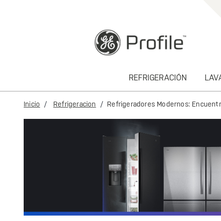
text.skipToContent
text.skipToNavigation
REFRIGERACIÓN
LAV
Inicio
Refrigeracion
Refrigeradores Modernos: Encuentra