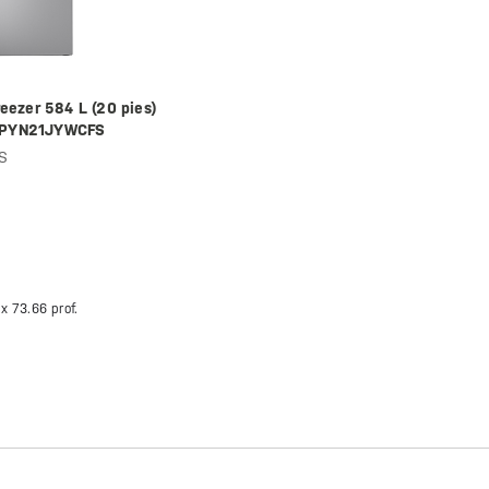
eezer 584 L (20 pies)
 - PYN21JYWCFS
S
 x
73.66 prof.