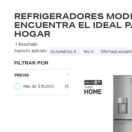
Refrigeradores GE Profile: eficiencia y diseño moderno para mantener tus alimentos frescos. Ideal para cualquier cocina. ¡Conoce la calidad GE!
REFRIGERADORES MOD
ENCUENTRA EL IDEAL P
HOGAR
1 Resultado
Aspecto aplicado
Automático X
Yes X
Ofertas/Lanzami
FILTRAR POR
PRECIO
Más de $10,000
(1)