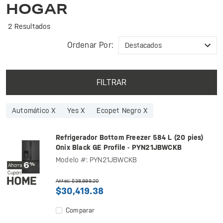
HOGAR
2 Resultados
Ordenar Por:
FILTRAR
Automático X
Yes X
Ecopet Negro X
Refrigerador Bottom Freezer 584 L (20 pies)
Onix Black GE Profile - PYN21JBWCKB
Modelo #: PYN21JBWCKB
Antes: $38,999.20
$30,419.38
Comparar