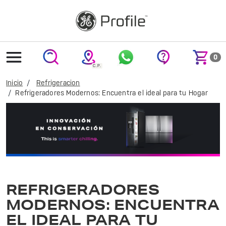
text.skipToContent
text.skipToNavigation
0
Inicio
Refrigeracion
Refrigeradores Modernos: Encuentra el ideal para tu Hogar
Refrigeradores GE Profile: eficiencia y diseño moderno para mantener tus alimentos frescos. Ideal para cualquier cocina. ¡Conoce la calidad GE!
REFRIGERADORES
MODERNOS: ENCUENTRA
EL IDEAL PARA TU