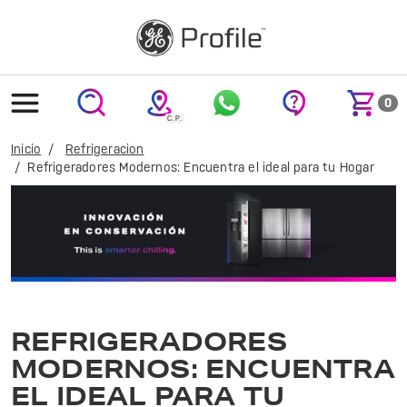
text.skipToContent
text.skipToNavigation
0
Inicio
Refrigeracion
Refrigeradores Modernos: Encuentra el ideal para tu Hogar
Refrigeradores GE Profile: eficiencia y diseño moderno para mantener tus alimentos frescos. Ideal para cualquier cocina. ¡Conoce la calidad GE!
REFRIGERADORES
MODERNOS: ENCUENTRA
EL IDEAL PARA TU