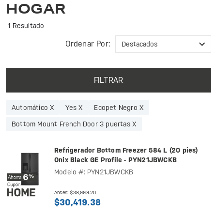
HOGAR
1 Resultado
Ordenar Por:
FILTRAR
Automático X
Yes X
Ecopet Negro X
Bottom Mount French Door 3 puertas X
Refrigerador Bottom Freezer 584 L (20 pies)
Onix Black GE Profile - PYN21JBWCKB
Modelo #: PYN21JBWCKB
Antes: $38,999.20
$30,419.38