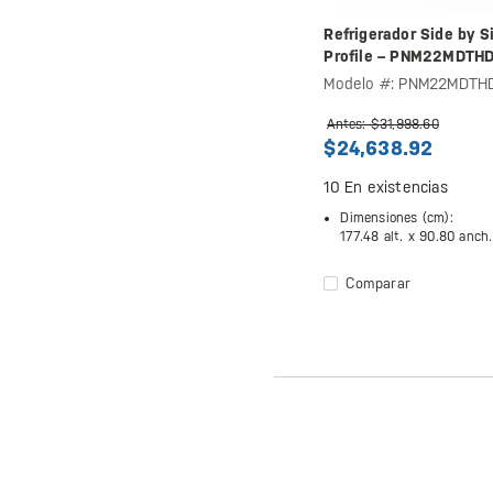
Refrigerador Side by S
Profile – PNM22MDTH
Modelo #: PNM22MDTH
Antes: $31,998.60
$24,638.92
10
En existencias
Dimensiones (cm):
177.48 alt. x
90.80 anch
Comparar