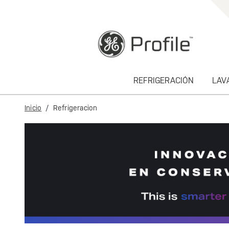
text.skipToContent
text.skipToNavigation
REFRIGERACIÓN
LAV
Inicio
Refrigeracion