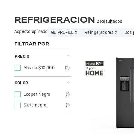
Refrigeradores GE Profile: eficiencia y diseño moderno para mantener tus alimentos frescos. Ideal para cualquier cocina. ¡Conoce la calidad GE!
Optimiza tu hogar con la refrigeración de GE Profile. Eficiencia y diseño moderno para mantener tus alimentos frescos y deliciosos.
REFRIGERACION
2 Resultados
Aspecto aplicado
GE PROFILE X
Refrigeradores X
Dos 
FILTRAR POR
PRECIO
Más de $10,000
(2)
COLOR
Ecopet Negro
(1)
Slate negro
(1)