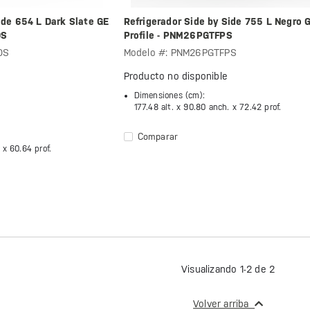
ide 654 L Dark Slate GE
Refrigerador Side by Side 755 L Negro 
DS
Profile - PNM26PGTFPS
DS
Modelo #: PNM26PGTFPS
Producto no disponible
Dimensiones (cm):
177.48 alt. x
90.80 anch. x
72.42 prof.
Comparar
. x
60.64 prof.
Visualizando 1-2 de 2
Volver arriba