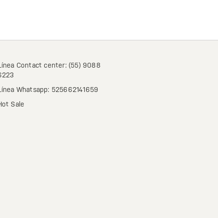
Línea Contact center: (55) 9088
6223
Línea Whatsapp: 525662141659
Hot Sale