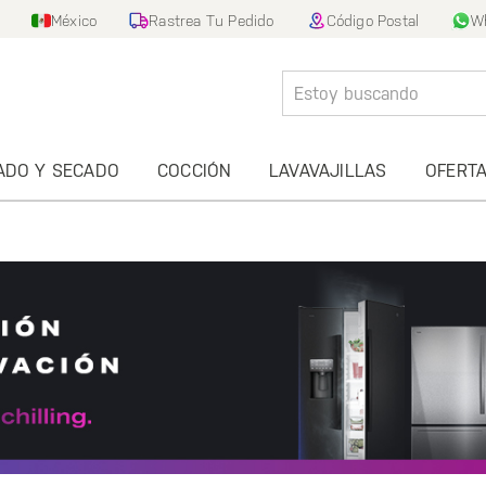
México
Rastrea Tu Pedido
Código Postal
W
ADO Y SECADO
COCCIÓN
LAVAVAJILLAS
OFERT