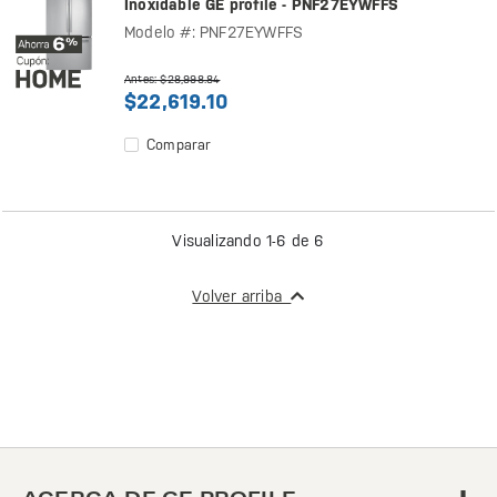
Inoxidable GE profile - PNF27EYWFFS
Modelo #: PNF27EYWFFS
Antes: $28,998.84
$22,619.10
Comparar
Visualizando 1-6 de 6
Volver arriba