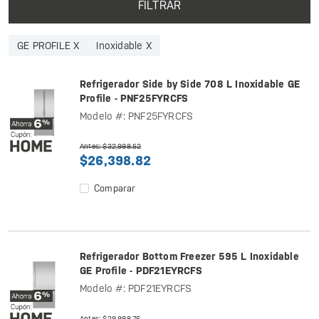
FILTRAR
GE PROFILE X
Inoxidable X
Refrigerador Side by Side 708 L Inoxidable GE
Profile - PNF25FYRCFS
Modelo #: PNF25FYRCFS
Antes: $32,998.52
$26,398.82
Comparar
Refrigerador Bottom Freezer 595 L Inoxidable
GE Profile - PDF21EYRCFS
Modelo #: PDF21EYRCFS
Antes: $29,998.76