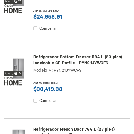
Antes: $31,998.60
$24,958.91
Comparar
Refrigerador Bottom Freezer 584 L (20 pies)
Inoxidable GE Profile - PYN21JYWCFS
Modelo #: PYN21JYWCFS
Antes: $38,999.20
$30,419.38
Comparar
Refrigerador French Door 764 L (27 pies)