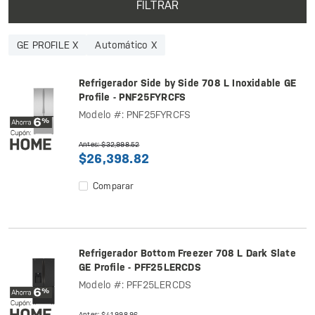
FILTRAR
GE PROFILE X
Automático X
Refrigerador Side by Side 708 L Inoxidable GE
Profile - PNF25FYRCFS
Modelo #: PNF25FYRCFS
Antes: $32,998.52
$26,398.82
Comparar
Refrigerador Bottom Freezer 708 L Dark Slate
GE Profile - PFF25LERCDS
Modelo #: PFF25LERCDS
Antes: $41,998.96