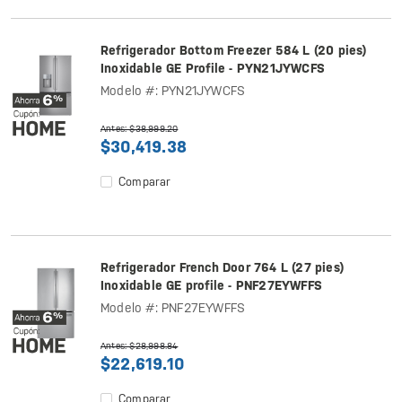
Refrigerador Bottom Freezer 584 L (20 pies)
Inoxidable GE Profile - PYN21JYWCFS
Modelo #: PYN21JYWCFS
Antes: $38,999.20
$30,419.38
Comparar
Refrigerador French Door 764 L (27 pies)
Inoxidable GE profile - PNF27EYWFFS
Modelo #: PNF27EYWFFS
Antes: $28,998.84
$22,619.10
Comparar