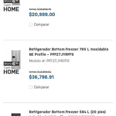
Antes: $29,998.76
$20,999.00
Comparar
Refrigerador Bottom Freezer 765 L Inoxidable
GE Profile – PFF27JYRFFS
Modelo #: PFF27JYRFFS
Antes: $45,998.64
$36,798.91
Comparar
Refrigerador Bottom Freezer 584 L (20 pies)