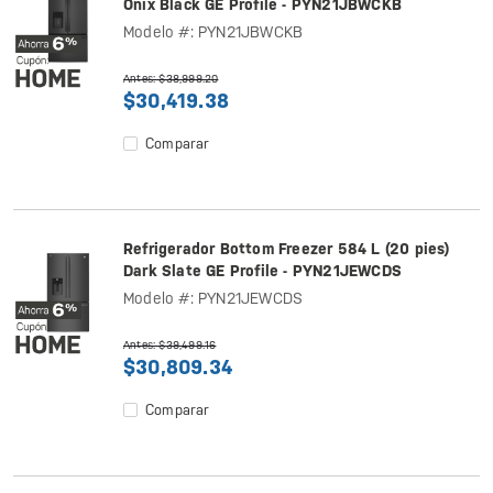
Onix Black GE Profile - PYN21JBWCKB
Modelo #: PYN21JBWCKB
Antes: $38,999.20
$30,419.38
Comparar
Refrigerador Bottom Freezer 584 L (20 pies)
Dark Slate GE Profile - PYN21JEWCDS
Modelo #: PYN21JEWCDS
Antes: $39,499.16
$30,809.34
Comparar