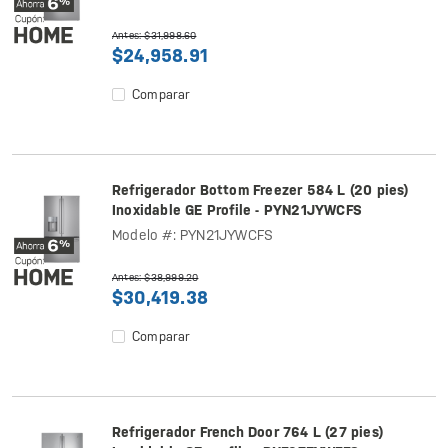
Antes: $31,998.60
$24,958.91
Comparar
Refrigerador Bottom Freezer 584 L (20 pies)
Inoxidable GE Profile - PYN21JYWCFS
Modelo #: PYN21JYWCFS
Antes: $38,999.20
$30,419.38
Comparar
Refrigerador French Door 764 L (27 pies)