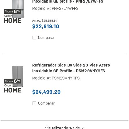
Inoxidable GE profile - PNF27EYWFFS
Modelo #: PNF27EYWFFS
Antes: $28,998.84
$22,619.10
Comparar
Refrigerador Side By Side 29 Pies Acero
Inoxidable GE Profile - PSM29VNYHFS
Modelo #: PSM29VNYHFS
$24,499.20
Comparar
Visualizando 1-7 de 7