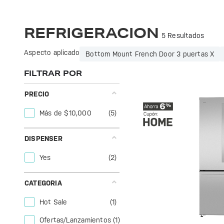
Refrigeradores GE Profile: eficiencia y diseño moderno para mantener tus alimentos frescos. Ideal para cualquier cocina. ¡Conoce la calidad GE!
Optimiza tu hogar con la refrigeración de GE Profile. Eficiencia y diseño moderno para mantener tus alimentos frescos y deliciosos.
REFRIGERACION
5 Resultados
Aspecto aplicado
Bottom Mount French Door 3 puertas X
FILTRAR POR
PRECIO
Más de $10,000
(5)
DISPENSER
Yes
(2)
CATEGORIA
Hot Sale
(1)
Ofertas/Lanzamientos
(1)