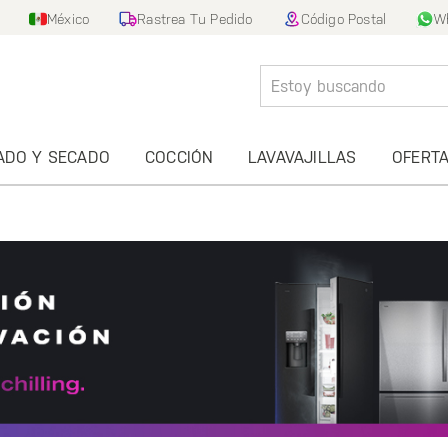
México
Rastrea Tu Pedido
Código Postal
W
ADO Y SECADO
COCCIÓN
LAVAVAJILLAS
OFERT