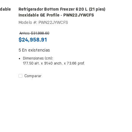
idable
Refrigerador Bottom Freezer 620 L (21 pies)
Inoxidable GE Profile - PWN22JYWCFS
Modelo #: PWN22JYWCFS
Antes: $31,998.60
$24,958.91
5
En existencias
Dimensiones (cm):
177.50 alt. x
91.40 anch. x
73.66 prof.
Comparar