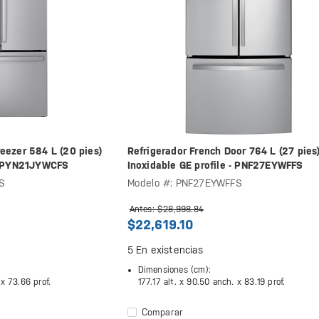
eezer 584 L (20 pies)
Refrigerador French Door 764 L (27 pies
 - PYN21JYWCFS
Inoxidable GE profile - PNF27EYWFFS
S
Modelo #: PNF27EYWFFS
Antes: $28,998.84
$22,619.10
5
En existencias
Dimensiones (cm):
 x
73.66 prof.
177.17 alt. x
90.50 anch. x
83.19 prof.
Comparar