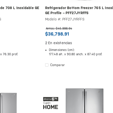
ide 708 L Inoxidable GE
Refrigerador Bottom Freezer 765 L Inox
GE Profile – PFF27JYRFFS
S
Modelo #: PFF27JYRFFS
Antes: $45,998.64
$36,798.91
2
En existencias
Dimensiones (cm):
 x
76.30 prof.
177.48 alt. x
90.80 anch. x
87.40 prof.
Comparar