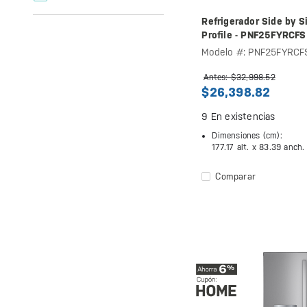
Refrigerador Side by S
Profile - PNF25FYRCFS
Modelo #: PNF25FYRCF
Antes: $32,998.52
$26,398.82
9
En existencias
Dimensiones (cm):
177.17 alt. x
83.39 anch.
Comparar