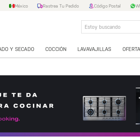
México
Rastrea Tu Pedido
Código Postal
W
ADO Y SECADO
COCCIÓN
LAVAVAJILLAS
OFERT