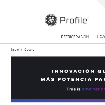
text.skipToContent
text.skipToNavigation
REFRIGERACIÓN
LAV
Inicio
Coccion