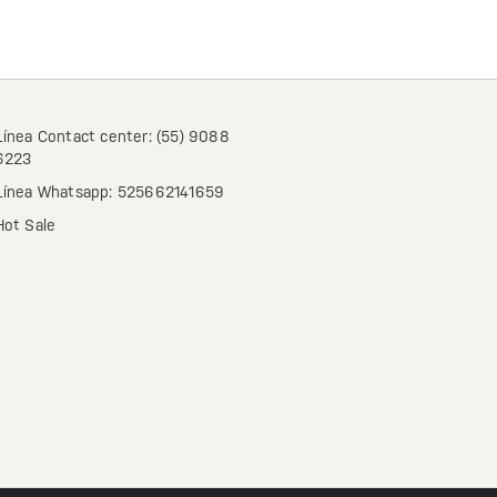
Línea Contact center: (55) 9088
6223
Línea Whatsapp: 525662141659
Hot Sale