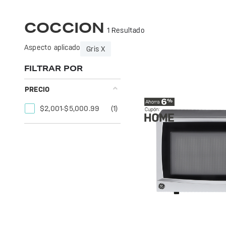
Optimiza tu cocina con la tecnología avanzada de GE Profile. Innovación y diseño para una experiencia culinaria excepcional. ¡Transforma tus platillos!
COCCION
1 Resultado
Aspecto aplicado
Gris X
FILTRAR POR
PRECIO
$2,001-$5,000.99
(1)