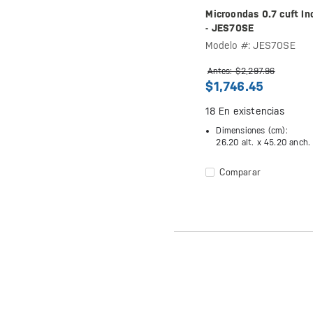
Microondas 0.7 cuft In
- JES70SE
Modelo #: JES70SE
Antes: $2,297.96
$1,746.45
18
En existencias
Dimensiones (cm):
26.20 alt. x
45.20 anch.
Comparar