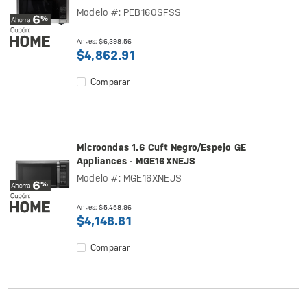
Modelo #: PEB160SFSS
Antes: $6,398.56
$4,862.91
Comparar
Microondas 1.6 Cuft Negro/Espejo GE
Appliances - MGE16XNEJS
Modelo #: MGE16XNEJS
Antes: $5,458.96
$4,148.81
Comparar