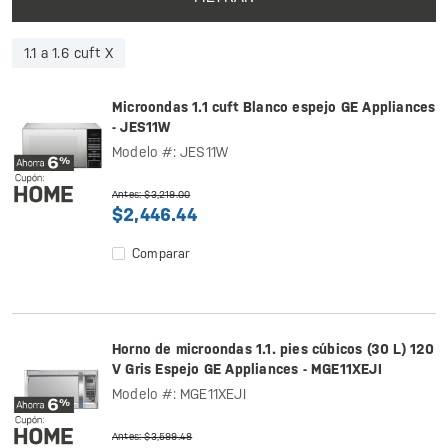
1.1 a 1.6 cuft X
Microondas 1.1 cuft Blanco espejo GE Appliances
- JES11W
Modelo #: JES11W
Antes: $3,219.00
$2,446.44
Comparar
Horno de microondas 1.1. pies cúbicos (30 L) 120
V Gris Espejo GE Appliances - MGE11XEJI
Modelo #: MGE11XEJI
Antes: $3,599.48