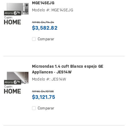
MGE14SEJG
Modelo #: MGE14SEJG
Antes: $4,714.24
$3,582.82
Comparar
Microondas 1.4 cuft Blanco espejo GE
Appliances - JES14W
Modelo #: JES14W
Antes: $4,107.56
$3,121.75
Comparar