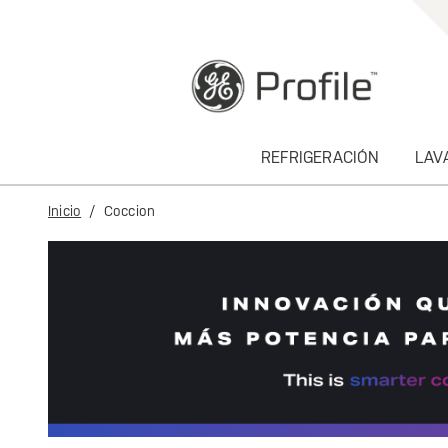
text.skipToContent
text.skipToNavigation
REFRIGERACIÓN
LAV
Inicio
Coccion