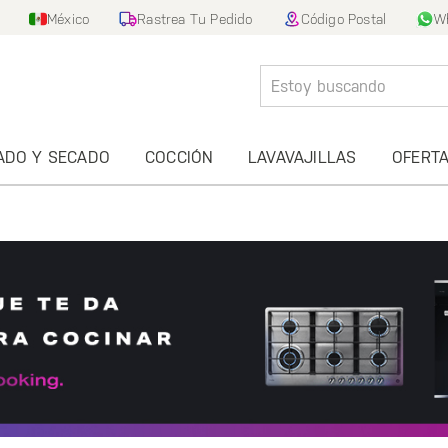
México
Rastrea Tu Pedido
Código Postal
W
ADO Y SECADO
COCCIÓN
LAVAVAJILLAS
OFERT