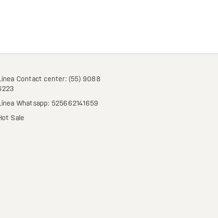
Línea Contact center: (55) 9088
6223
Línea Whatsapp: 525662141659
Hot Sale