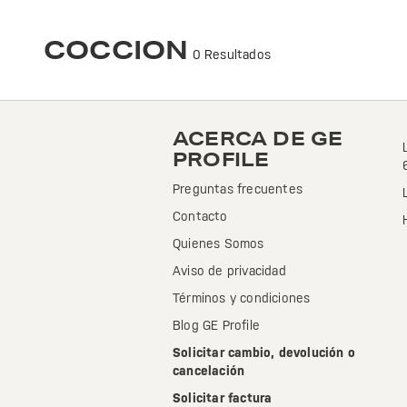
Optimiza tu cocina con la tecnología avanzada de GE Profile. Innovación y diseño para una experiencia culinaria excepcional. ¡Transforma tus platillos!
COCCION
0 Resultados
ACERCA DE GE
PROFILE
Preguntas frecuentes
Contacto
Quienes Somos
Aviso de privacidad
Términos y condiciones
Blog GE Profile
Solicitar cambio, devolución o
cancelación
Solicitar factura