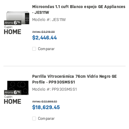
Microondas 1.1 cuft Blanco espejo GE Appliances
- JES11W
Modelo #: JES11W
Antes: $3,219.00
$2,446.44
Comparar
Parrilla Vitrocerámica 76cm Vidrio Negro GE
Profile - PP930SMSS1
Modelo #: PP930SMSS1
Antes: $22,999.32
$18,629.45
Comparar