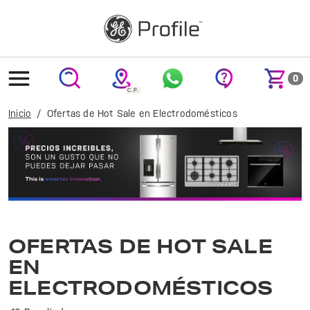
text.skipToContent
text.skipToNavigation
0
Inicio
Ofertas de Hot Sale en Electrodomésticos
Explora las últimas ofertas y lanzamientos de GE Profile. Innovación y calidad para tu hogar en cada producto. ¡No te lo pierdas!
OFERTAS DE HOT SALE
EN
ELECTRODOMÉSTICOS