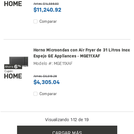
Antes: $14,598.60
$11,240.92
Comparar
Horno Microondas con Air Fryer de 31 Litros Inox
Espejo GE Appliances - MGE11XAF
Modelo #: MGE11XAF
Antes: $5,519.28
$4,305.04
Comparar
Visualizando 1-12 de 19
CARGAR MÁS