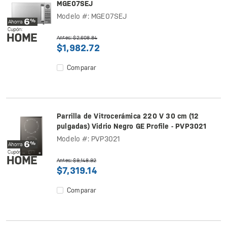
MGE07SEJ
Modelo #: MGE07SEJ
Antes: $2,608.84
$1,982.72
Comparar
Parrilla de Vitrocerámica 220 V 30 cm (12
pulgadas) Vidrio Negro GE Profile - PVP3021
Modelo #: PVP3021
Antes: $9,148.92
$7,319.14
Comparar