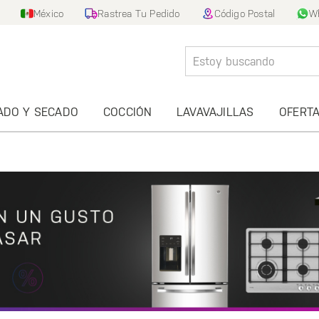
México
Rastrea Tu Pedido
Código Postal
W
ADO Y SECADO
COCCIÓN
LAVAVAJILLAS
OFERT