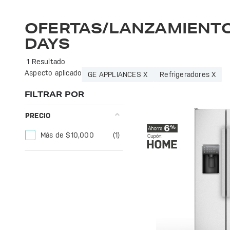
Explora las últimas ofertas y lanzamientos de GE Profile. Innovación y calidad para tu hogar en cada producto. ¡No te lo pierdas!
OFERTAS/LANZAMIENTO
DAYS
1 Resultado
Aspecto aplicado
GE APPLIANCES X
Refrigeradores X
FILTRAR POR
PRECIO
Más de $10,000
(1)