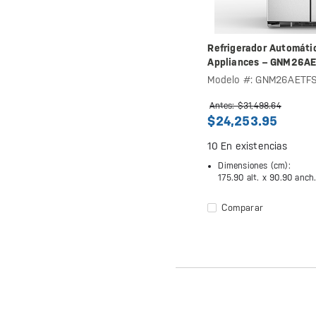
Refrigerador Automáti
Appliances – GNM26A
Modelo #: GNM26AETF
Antes: $31,498.64
$24,253.95
10
En existencias
Dimensiones (cm):
175.90 alt. x
90.90 anch
Comparar