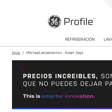
text.skipToContent
text.skipToNavigation
REFRIGERACIÓN
LAV
Inicio
Ofertas/Lanzamientos - Smart Days