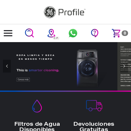
text.skipToContent
text.skipToNavigation
0
Filtros de Agua
Devoluciones
Disponibles
Gratuitas