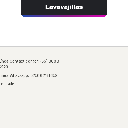
Línea Contact center: (55) 9088
6223
Línea Whatsapp: 525662141659
Hot Sale