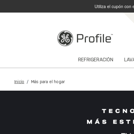
Utiliza el cupón con 
text.skipToContent
text.skipToNavigation
REFRIGERACIÓN
LAV
Inicio
Más para el hogar