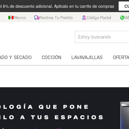
el 6% de descuento adicional. Aplicalo en tu carrito de compras
C
México
Rastrea Tu Pedido
Código Postal
W
ADO Y SECADO
COCCIÓN
LAVAVAJILLAS
OFERT