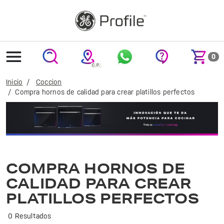
text.skipToContent
text.skipToNavigation
0
Inicio
Coccion
Compra hornos de calidad para crear platillos perfectos
Compra hornos de calidad para crear platillos perfectos
COMPRA HORNOS DE
CALIDAD PARA CREAR
PLATILLOS PERFECTOS
0 Resultados