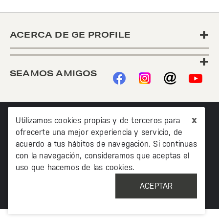
+
ACERCA DE GE PROFILE
+
SEAMOS AMIGOS
x
Utilizamos cookies propias y de terceros para
ofrecerte una mejor experiencia y servicio, de
acuerdo a tus hábitos de navegación. Si continuas
con la navegación, consideramos que aceptas el
©2020 TODOS LOS DERECHOS RESERVADOS MABE
uso que hacemos de las cookies.
MÉXICO AV. PASEO DE LAS PALMAS 215 PISO 7, COL. LOMAS
DE CHAPULTEPEC, MIGUEL HIDALCO, CIUDAD DE MÉXICO, CP
ACEPTAR
11000