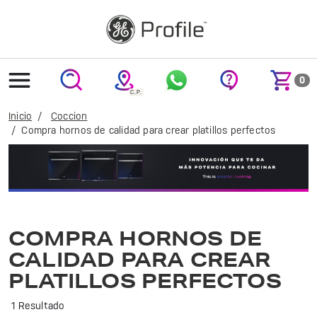
text.skipToContent
text.skipToNavigation
0
Inicio
Coccion
Compra hornos de calidad para crear platillos perfectos
Compra hornos de calidad para crear platillos perfectos
COMPRA HORNOS DE
CALIDAD PARA CREAR
PLATILLOS PERFECTOS
1 Resultado