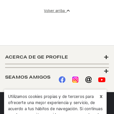
Volver arriba
+
ACERCA DE GE PROFILE
+
SEAMOS AMIGOS
x
Utilizamos cookies propias y de terceros para
ofrecerte una mejor experiencia y servicio, de
acuerdo a tus hábitos de navegación. Si continuas