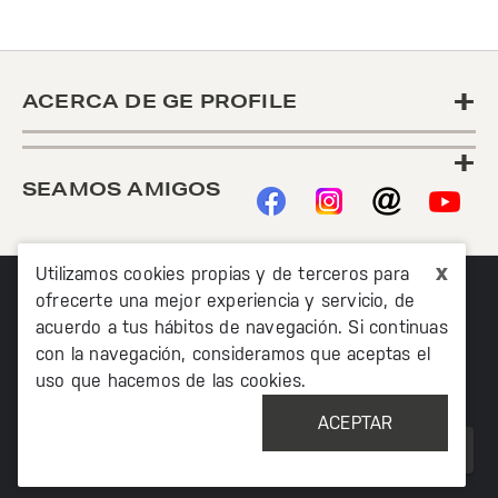
+
ACERCA DE GE PROFILE
+
SEAMOS AMIGOS
x
Utilizamos cookies propias y de terceros para
ofrecerte una mejor experiencia y servicio, de
acuerdo a tus hábitos de navegación. Si continuas
con la navegación, consideramos que aceptas el
uso que hacemos de las cookies.
©2020 TODOS LOS DERECHOS RESERVADOS MABE
MÉXICO AV. PASEO DE LAS PALMAS 215 PISO 7, COL. LOMAS
ACEPTAR
DE CHAPULTEPEC, MIGUEL HIDALCO, CIUDAD DE MÉXICO, CP
11000
¡CUPON ADICIONAL 6%: HOME