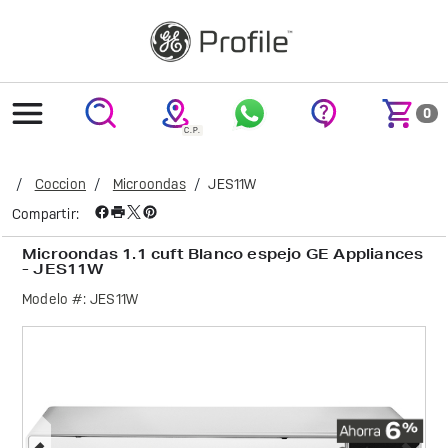
text.skipToContent
text.skipToNavigation
0
Coccion
Microondas
JES11W
Compartir:
Microondas 1.1 cuft Blanco espejo GE Appliances
- JES11W
Modelo #:
JES11W